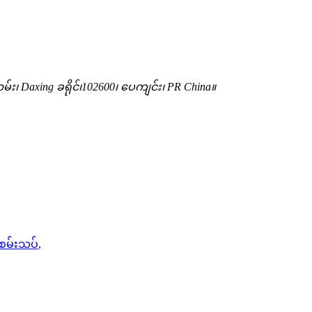
၊ Daxing ခရိုင်၊102600၊ ပေကျင်း၊ PR China။
းစမ်းသပ်
,