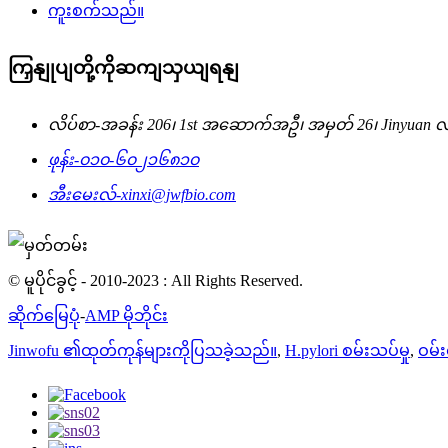
ကူးစက်သည်။
ကြှနျုပျတို့ကိုဆကျသှယျရနျ
လိပ်စာ-
အခန်း 206၊ 1st အဆောက်အဦ၊ အမှတ် 26၊ Jinyuan လမ်း
ဖုန်း-
၀၁၀-၆၀၂၁၆၈၁၀
အီးမေးလ်-
xinxi@jwfbio.com
© မူပိုင်ခွင့် - 2010-2023 : All Rights Reserved.
ဆိုက်မြေပုံ
-
AMP မိုဘိုင်း
Jinwofu ၏ထုတ်ကုန်များကိုပြသခဲ့သည်။
,
H.pylori စမ်းသပ်မှု
,
ဝမ်