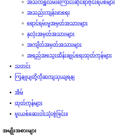
အသက်ရှူလမ်းကြောင်းဆိုင်ရာဗိုင်းရပ်စ်များ
အသည်းကျန်းမာရေး
ရောင်ရမ်းမှုအမှတ်အသားများ
နှလုံးအမှတ်အသားများ
အကျိတ်အမှတ်အသားများ
အရည်အသွေးထိန်းချုပ်ရေးထုတ်ကုန်များ
သတင်း
ကြှနျုပျတို့ကိုဆကျသှယျရနျ
အိမ်
ထုတ်ကုန်များ
မူးယစ်ဆေးဝါးသုံးစွဲခြင်း။
အမျိုးအစားများ