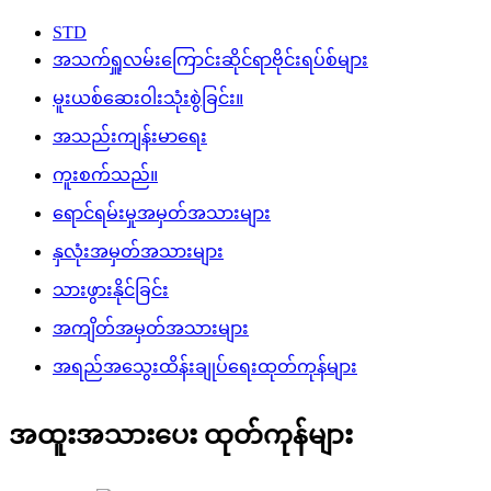
STD
အသက်ရှူလမ်းကြောင်းဆိုင်ရာဗိုင်းရပ်စ်များ
မူးယစ်ဆေးဝါးသုံးစွဲခြင်း။
အသည်းကျန်းမာရေး
ကူးစက်သည်။
ရောင်ရမ်းမှုအမှတ်အသားများ
နှလုံးအမှတ်အသားများ
သားဖွားနိုင်ခြင်း
အကျိတ်အမှတ်အသားများ
အရည်အသွေးထိန်းချုပ်ရေးထုတ်ကုန်များ
အထူးအသားပေး ထုတ်ကုန်များ