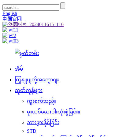
English
中国官网
အိမ်
ကြှနျုပျတို့အကွောငျး
ထုတ်ကုန်များ
ကူးစက်သည်။
မူးယစ်ဆေးဝါးသုံးစွဲခြင်း။
သားဖွားနိုင်ခြင်း
STD