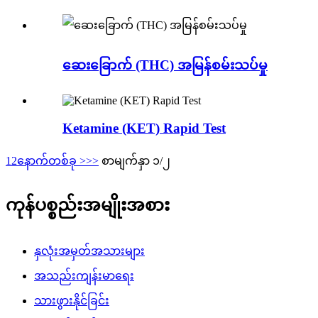
ဆေးခြောက် (THC) အမြန်စမ်းသပ်မှု
Ketamine (KET) Rapid Test
1
2
နောက်တစ်ခု >
>>
စာမျက်နှာ ၁/၂
ကုန်ပစ္စည်းအမျိုးအစား
နှလုံးအမှတ်အသားများ
အသည်းကျန်းမာရေး
သားဖွားနိုင်ခြင်း